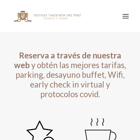
INICIO
Reserva a través de nuestra
PUNO
web
y obtén las mejores tarifas,
CUSCO
parking, desayuno buffet, Wifi,
CONTACTO
early check in virtual y
protocolos covid.
+51 974791949